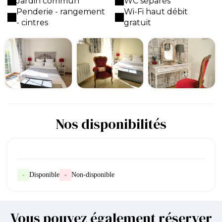
Jardin commun
WC séparés
Penderie - rangement
Wi-Fi haut débit
- cintres
gratuit
Nos disponibilités
-
Disponible
-
Non-disponible
Vous pouvez également réserver