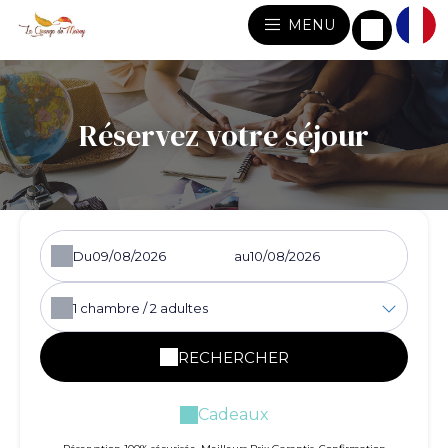
MENU
Réservez votre séjour
Du
au
1
chambre /
2
adultes
RECHERCHER
Cadeaux