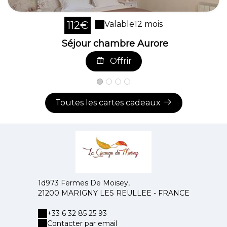
112€
Valable
12 mois
Séjour chambre Aurore
Offrir
Toutes les cartes cadeaux
1d973 Fermes De Moisey,
21200 MARIGNY LES REULLEE - FRANCE
+33 6 32 85 25 93
Contacter par email